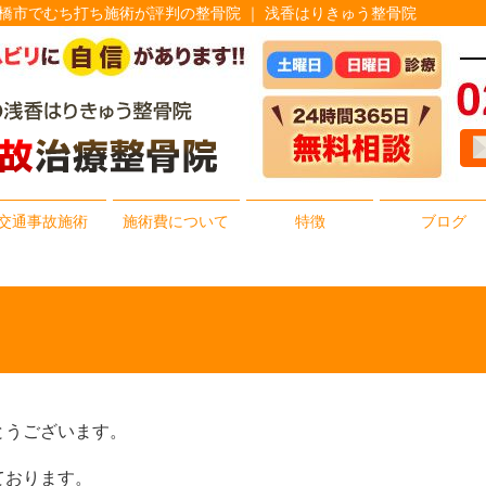
前橋市でむち打ち施術が評判の整骨院 ｜ 浅香はりきゅう整骨院
交通事故施術
施術費について
特徴
ブログ
とうございます。
ております。